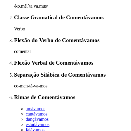
/ko.mẽ.ˈta.va.mus/
Classe Gramatical
de
Comentávamos
Verbo
Flexão do Verbo
de
Comentávamos
comentar
Flexão Verbal
de
Comentávamos
Separação Silábica
de
Comentávamos
co-men-tá-va-mos
Rimas
de
Comentávamos
amávamos
cantávamos
dançávamos
estudávamos
falávamos