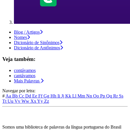
Blog / Artigos
Nomes
Dicionário de Sinônimos
Dicionário de Antônimos
Veja também:
contávamos
cantávamos
Mais Palavras
Navegar por letra:
#
Aa
Bb
Cc
Dd
Ee
Ff
Gg
Hh
Ii
Jj
Kk
Ll
Mm
Nn
Oo
Pp
Qq
Rr
Ss
Tt
Uu
Vv
Ww
Xx
Yy
Zz
Somos uma biblioteca de palavras da língua portuguesa do Brasil