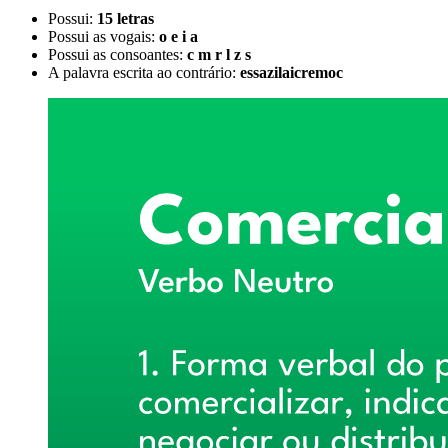
Possui:
15 letras
Possui as vogais:
o e i a
Possui as consoantes:
c m r l z s
A palavra escrita ao contrário:
essazilaicremoc