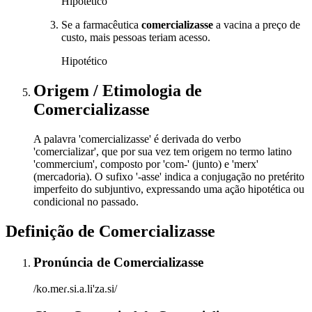
Hipotético
Se a farmacêutica
comercializasse
a vacina a preço de
custo, mais pessoas teriam acesso.
Hipotético
Origem / Etimologia
de
Comercializasse
A palavra 'comercializasse' é derivada do verbo
'comercializar', que por sua vez tem origem no termo latino
'commercium', composto por 'com-' (junto) e 'merx'
(mercadoria). O sufixo '-asse' indica a conjugação no pretérito
imperfeito do subjuntivo, expressando uma ação hipotética ou
condicional no passado.
Definição de
Comercializasse
Pronúncia
de
Comercializasse
/ko.meɾ.si.a.li'za.si/