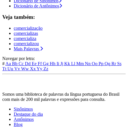
Dicionário de Sinônimos
Dicionário de Antônimos
Veja também:
comercialização
comercializas
comercializa
comercializou
Mais Palavras
Navegar por letra:
#
Aa
Bb
Cc
Dd
Ee
Ff
Gg
Hh
Ii
Jj
Kk
Ll
Mm
Nn
Oo
Pp
Qq
Rr
Ss
Tt
Uu
Vv
Ww
Xx
Yy
Zz
Somos uma biblioteca de palavras da língua portuguesa do Brasil
com mais de 200 mil palavras e expressões para consulta.
Sinônimos
Destaque do dia
Antônimos
Blog