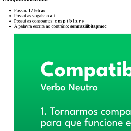
Possui:
17 letras
Possui as vogais:
o a i
Possui as consoantes:
c m p t b l z r s
A palavra escrita ao contrário:
somrazilibitapmoc