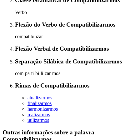
Classe Gramatical
de
Compatibilizarmos
Verbo
Flexão do Verbo
de
Compatibilizarmos
compatibilizar
Flexão Verbal
de
Compatibilizarmos
Separação Silábica
de
Compatibilizarmos
com-pa-ti-bi-li-zar-mos
Rimas
de
Compatibilizarmos
atualizarmos
finalizarmos
harmonizarmos
realizarmos
utilizarmos
Outras informações sobre
a palavra
Compatibilizarmos