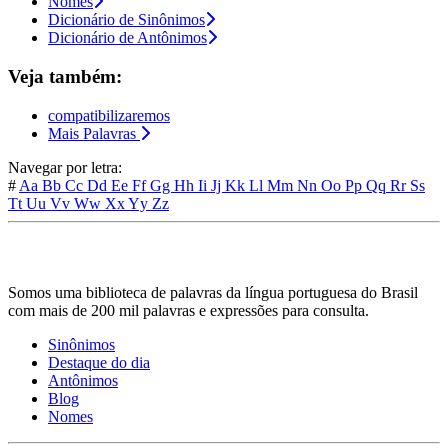
Nomes
Dicionário de Sinônimos
Dicionário de Antônimos
Veja também:
compatibilizaremos
Mais Palavras
Navegar por letra:
#
Aa
Bb
Cc
Dd
Ee
Ff
Gg
Hh
Ii
Jj
Kk
Ll
Mm
Nn
Oo
Pp
Qq
Rr
Ss
Tt
Uu
Vv
Ww
Xx
Yy
Zz
Somos uma biblioteca de palavras da língua portuguesa do Brasil
com mais de 200 mil palavras e expressões para consulta.
Sinônimos
Destaque do dia
Antônimos
Blog
Nomes