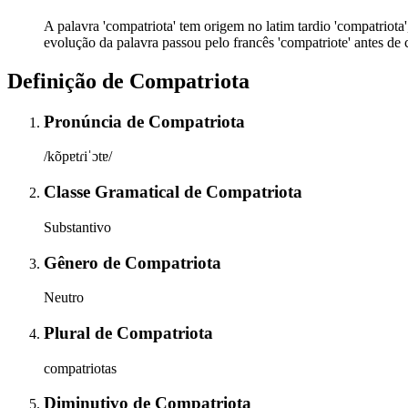
A palavra 'compatriota' tem origem no latim tardio 'compatriota', 
evolução da palavra passou pelo francês 'compatriote' antes de
Definição de
Compatriota
Pronúncia
de
Compatriota
/kõpɐtɾiˈɔtɐ/
Classe Gramatical
de
Compatriota
Substantivo
Gênero
de
Compatriota
Neutro
Plural
de
Compatriota
compatriotas
Diminutivo
de
Compatriota