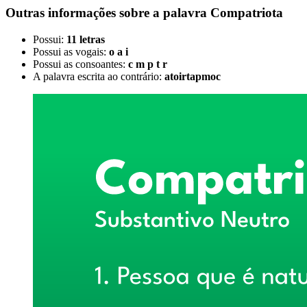
Outras informações sobre
a palavra
Compatriota
Possui:
11 letras
Possui as vogais:
o a i
Possui as consoantes:
c m p t r
A palavra escrita ao contrário:
atoirtapmoc