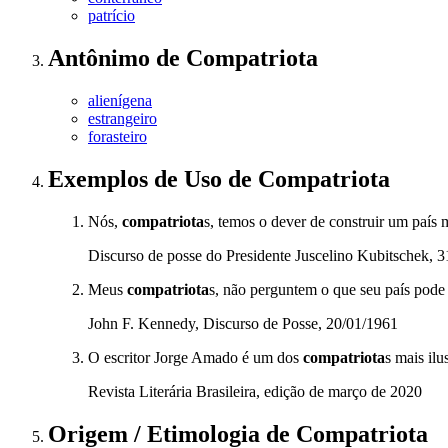
patrício
Antônimo
de
Compatriota
alienígena
estrangeiro
forasteiro
Exemplos de Uso
de Compatriota
Nós,
compatriota
s, temos o dever de construir um país 
Discurso de posse do Presidente Juscelino Kubitschek, 
Meus
compatriota
s, não perguntem o que seu país pode
John F. Kennedy, Discurso de Posse, 20/01/1961
O escritor Jorge Amado é um dos
compatriota
s mais ilus
Revista Literária Brasileira, edição de março de 2020
Origem / Etimologia
de
Compatriota