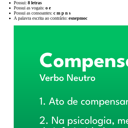
Possui:
8 letras
Possui as vogais:
o e
Possui as consoantes:
c m p n s
A palavra escrita ao contrário:
esnepmoc