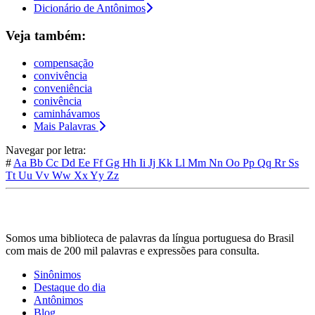
Dicionário de Antônimos
Veja também:
compensação
convivência
conveniência
conivência
caminhávamos
Mais Palavras
Navegar por letra:
#
Aa
Bb
Cc
Dd
Ee
Ff
Gg
Hh
Ii
Jj
Kk
Ll
Mm
Nn
Oo
Pp
Qq
Rr
Ss
Tt
Uu
Vv
Ww
Xx
Yy
Zz
Somos uma biblioteca de palavras da língua portuguesa do Brasil
com mais de 200 mil palavras e expressões para consulta.
Sinônimos
Destaque do dia
Antônimos
Blog