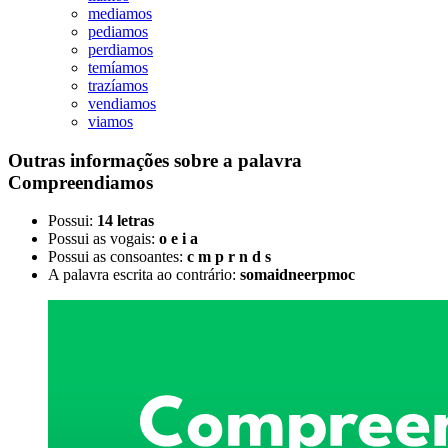
mediamos
pediamos
perdiamos
temíamos
trazíamos
vendiamos
viamos
Outras informações sobre
a palavra
Compreendiamos
Possui:
14 letras
Possui as vogais:
o e i a
Possui as consoantes:
c m p r n d s
A palavra escrita ao contrário:
somaidneerpmoc