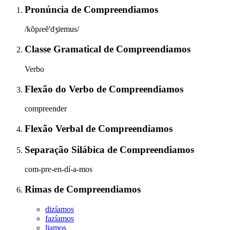
Pronúncia
de
Compreendiamos
/kõpɾeẽ'dʒiɐmus/
Classe Gramatical
de
Compreendiamos
Verbo
Flexão do Verbo
de
Compreendiamos
compreender
Flexão Verbal
de
Compreendiamos
Separação Silábica
de
Compreendiamos
com-pre-en-dí-a-mos
Rimas
de
Compreendiamos
dizíamos
fazíamos
liamos