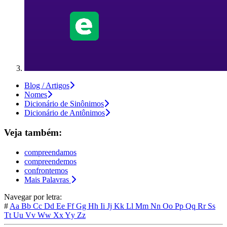
Blog / Artigos
Nomes
Dicionário de Sinônimos
Dicionário de Antônimos
Veja também:
compreendamos
compreendemos
confrontemos
Mais Palavras
Navegar por letra:
#
Aa
Bb
Cc
Dd
Ee
Ff
Gg
Hh
Ii
Jj
Kk
Ll
Mm
Nn
Oo
Pp
Qq
Rr
Ss
Tt
Uu
Vv
Ww
Xx
Yy
Zz