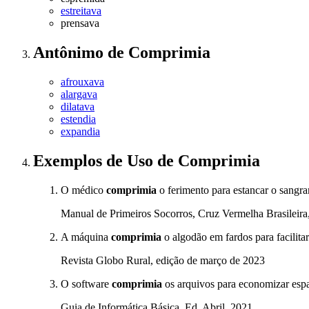
estreitava
prensava
Antônimo
de
Comprimia
afrouxava
alargava
dilatava
estendia
expandia
Exemplos de Uso
de Comprimia
O médico
comprimia
o ferimento para estancar o sangr
Manual de Primeiros Socorros, Cruz Vermelha Brasileira
A máquina
comprimia
o algodão em fardos para facilitar
Revista Globo Rural, edição de março de 2023
O software
comprimia
os arquivos para economizar espa
Guia de Informática Básica, Ed. Abril, 2021