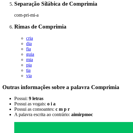
Separação Silábica
de
Comprimia
com-pri-mi-a
Rimas
de
Comprimia
cria
dia
fia
guia
mia
pia
tia
via
Outras informações sobre
a palavra
Comprimia
Possui:
9 letras
Possui as vogais:
o i a
Possui as consoantes:
c m p r
A palavra escrita ao contrário:
aimirpmoc