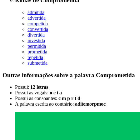
Rimas
de
Comprometida
admitida
advertida
competida
convertida
divertida
investida
permitida
prometida
repetida
submetida
Outras informações sobre
a palavra
Comprometida
Possui:
12 letras
Possui as vogais:
o e i a
Possui as consoantes:
c m p r t d
A palavra escrita ao contrário:
aditemorpmoc