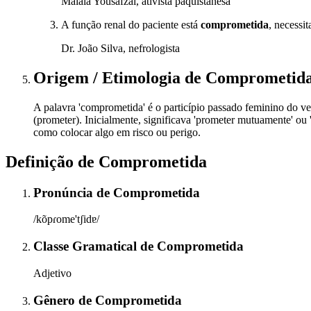
Malala Yousafzai, ativista paquistanesa
A função renal do paciente está
comprometida
, necessit
Dr. João Silva, nefrologista
Origem / Etimologia
de
Comprometid
A palavra 'comprometida' é o particípio passado feminino do ver
(prometer). Inicialmente, significava 'prometer mutuamente' ou 
como colocar algo em risco ou perigo.
Definição de
Comprometida
Pronúncia
de
Comprometida
/kõpɾome'tʃidɐ/
Classe Gramatical
de
Comprometida
Adjetivo
Gênero
de
Comprometida