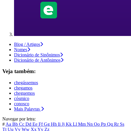
Blog / Artigos
Nomes
Dicionário de Sinônimos
Dicionário de Antônimos
Veja também:
chegássemos
chegamos
cheguemos
cósmico
conosco
Mais Palavras
Navegar por letra:
#
Aa
Bb
Cc
Dd
Ee
Ff
Gg
Hh
Ii
Jj
Kk
Ll
Mm
Nn
Oo
Pp
Qq
Rr
Ss
Tt
Uu
Vv
Ww
Xx
Yy
Zz