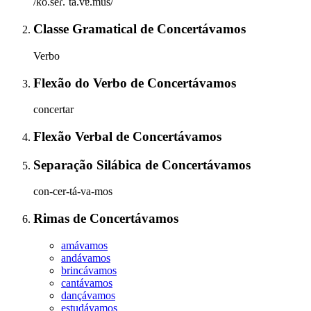
/kõ.seɾ.ˈta.vɐ.mus/
Classe Gramatical
de
Concertávamos
Verbo
Flexão do Verbo
de
Concertávamos
concertar
Flexão Verbal
de
Concertávamos
Separação Silábica
de
Concertávamos
con-cer-tá-va-mos
Rimas
de
Concertávamos
amávamos
andávamos
brincávamos
cantávamos
dançávamos
estudávamos