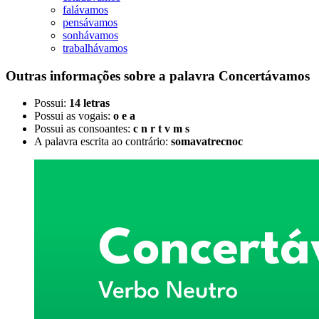
falávamos
pensávamos
sonhávamos
trabalhávamos
Outras informações sobre
a palavra
Concertávamos
Possui:
14 letras
Possui as vogais:
o e a
Possui as consoantes:
c n r t v m s
A palavra escrita ao contrário:
somavatrecnoc