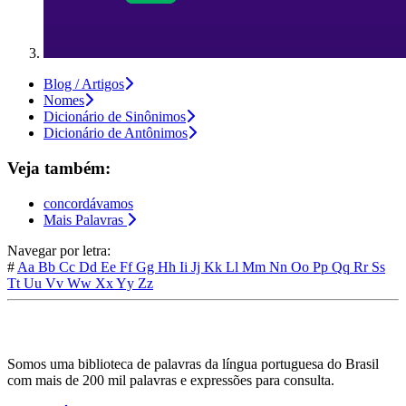
Blog / Artigos
Nomes
Dicionário de Sinônimos
Dicionário de Antônimos
Veja também:
concordávamos
Mais Palavras
Navegar por letra:
#
Aa
Bb
Cc
Dd
Ee
Ff
Gg
Hh
Ii
Jj
Kk
Ll
Mm
Nn
Oo
Pp
Qq
Rr
Ss
Tt
Uu
Vv
Ww
Xx
Yy
Zz
Somos uma biblioteca de palavras da língua portuguesa do Brasil
com mais de 200 mil palavras e expressões para consulta.