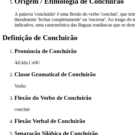
Origem / Etimologia
de
Concluirão
A palavra 'concluirão' é uma flexão do verbo 'concluir', que tem
literalmente 'fechar completamente' ou 'encerrar'. Ao longo do t
indicativo, uma característica das línguas românicas que se dese
Definição de
Concluirão
Pronúncia
de
Concluirão
/kõ.klu.iˈɾɐ̃w̃/
Classe Gramatical
de
Concluirão
Verbo
Flexão do Verbo
de
Concluirão
concluir
Flexão Verbal
de
Concluirão
Separação Silábica
de
Concluirão