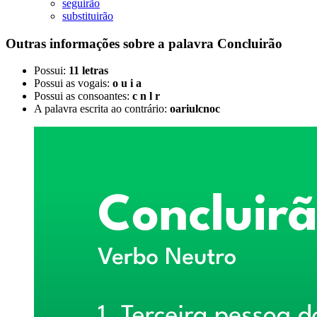
seguirão
substituirão
Outras informações sobre
a palavra
Concluirão
Possui:
11 letras
Possui as vogais:
o u i a
Possui as consoantes:
c n l r
A palavra escrita ao contrário:
oariulcnoc