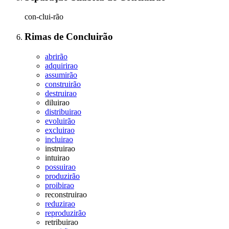
con-clui-rão
Rimas
de
Concluirão
abrirão
adquirirao
assumirão
construirão
destruirao
diluirao
distribuirao
evoluirão
excluirao
incluirao
instruirao
intuirao
possuirao
produzirão
proibirao
reconstruirao
reduzirao
reproduzirão
retribuirao