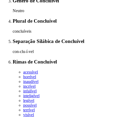
Gênero
de
Concluível
Neutro
Plural
de
Concluível
concluíveis
Separação Silábica
de
Concluível
con-clu-í-vel
Rimas
de
Concluível
acessível
horrível
inaudível
incrível
infalível
inteligível
legível
possível
terrível
visível