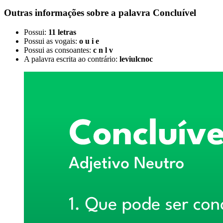
Outras informações sobre
a palavra
Concluível
Possui:
11 letras
Possui as vogais:
o u i e
Possui as consoantes:
c n l v
A palavra escrita ao contrário:
leviulcnoc