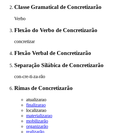
Classe Gramatical
de
Concretizarão
Verbo
Flexão do Verbo
de
Concretizarão
concretizar
Flexão Verbal
de
Concretizarão
Separação Silábica
de
Concretizarão
con-cre-ti-za-rão
Rimas
de
Concretizarão
atualizarao
finalizarao
localizarao
materializarao
mobilizarão
organizarão
realizarão