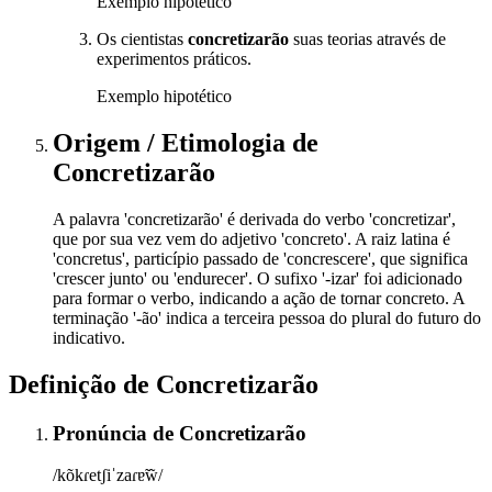
Exemplo hipotético
Os cientistas
concretizarão
suas teorias através de
experimentos práticos.
Exemplo hipotético
Origem / Etimologia
de
Concretizarão
A palavra 'concretizarão' é derivada do verbo 'concretizar',
que por sua vez vem do adjetivo 'concreto'. A raiz latina é
'concretus', particípio passado de 'concrescere', que significa
'crescer junto' ou 'endurecer'. O sufixo '-izar' foi adicionado
para formar o verbo, indicando a ação de tornar concreto. A
terminação '-ão' indica a terceira pessoa do plural do futuro do
indicativo.
Definição de
Concretizarão
Pronúncia
de
Concretizarão
/kõkɾetʃiˈzaɾɐ̃w̃/