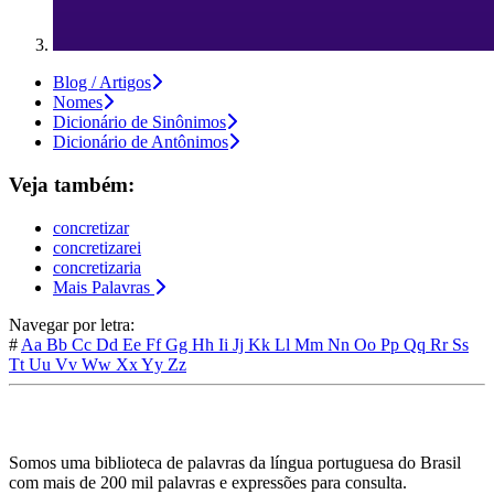
Blog / Artigos
Nomes
Dicionário de Sinônimos
Dicionário de Antônimos
Veja também:
concretizar
concretizarei
concretizaria
Mais Palavras
Navegar por letra:
#
Aa
Bb
Cc
Dd
Ee
Ff
Gg
Hh
Ii
Jj
Kk
Ll
Mm
Nn
Oo
Pp
Qq
Rr
Ss
Tt
Uu
Vv
Ww
Xx
Yy
Zz
Somos uma biblioteca de palavras da língua portuguesa do Brasil
com mais de 200 mil palavras e expressões para consulta.