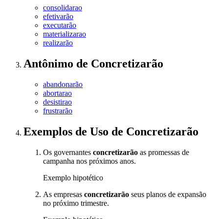
consolidarao
efetivarão
executarão
materializarao
realizarão
Antônimo
de
Concretizarão
abandonarão
abortarao
desistirao
frustrarão
Exemplos de Uso
de Concretizarão
Os governantes
concretizarão
as promessas de
campanha nos próximos anos.
Exemplo hipotético
As empresas
concretizarão
seus planos de expansão
no próximo trimestre.