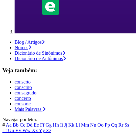
Blog / Artigos
Nomes
Dicionário de Sinônimos
Dicionário de Antônimos
Veja também:
conserto
conscrito
consagrado
concerto
consorte
Mais Palavras
Navegar por letra:
#
Aa
Bb
Cc
Dd
Ee
Ff
Gg
Hh
Ii
Jj
Kk
Ll
Mm
Nn
Oo
Pp
Qq
Rr
Ss
Tt
Uu
Vv
Ww
Xx
Yy
Zz