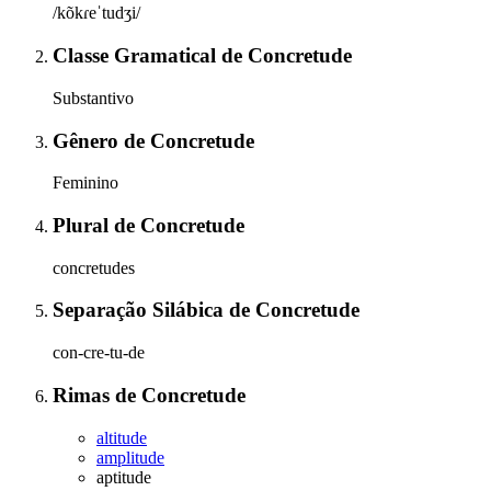
/kõkɾeˈtudʒi/
Classe Gramatical
de
Concretude
Substantivo
Gênero
de
Concretude
Feminino
Plural
de
Concretude
concretudes
Separação Silábica
de
Concretude
con-cre-tu-de
Rimas
de
Concretude
altitude
amplitude
aptitude