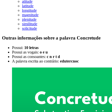
atitude
latitude
longitude
magnitude
plenitude
similitude
solicitude
Outras informações sobre
a palavra
Concretude
Possui:
10 letras
Possui as vogais:
o e u
Possui as consoantes:
c n r t d
A palavra escrita ao contrário:
edutercnoc