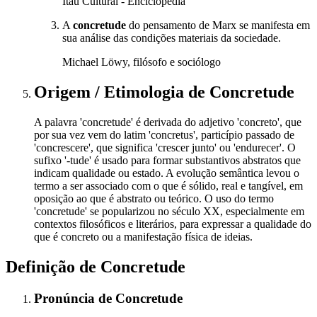
Itaú Cultural - Enciclopédia
A
concretude
do pensamento de Marx se manifesta em
sua análise das condições materiais da sociedade.
Michael Löwy, filósofo e sociólogo
Origem / Etimologia
de
Concretude
A palavra 'concretude' é derivada do adjetivo 'concreto', que
por sua vez vem do latim 'concretus', particípio passado de
'concrescere', que significa 'crescer junto' ou 'endurecer'. O
sufixo '-tude' é usado para formar substantivos abstratos que
indicam qualidade ou estado. A evolução semântica levou o
termo a ser associado com o que é sólido, real e tangível, em
oposição ao que é abstrato ou teórico. O uso do termo
'concretude' se popularizou no século XX, especialmente em
contextos filosóficos e literários, para expressar a qualidade do
que é concreto ou a manifestação física de ideias.
Definição de
Concretude
Pronúncia
de
Concretude