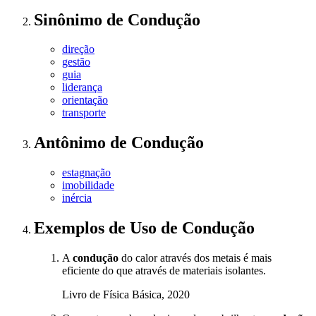
Sinônimo
de
Condução
direção
gestão
guia
liderança
orientação
transporte
Antônimo
de
Condução
estagnação
imobilidade
inércia
Exemplos de Uso
de Condução
A
condução
do calor através dos metais é mais
eficiente do que através de materiais isolantes.
Livro de Física Básica, 2020