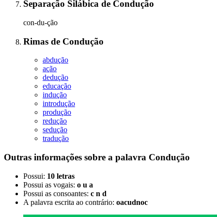
Separação Silábica
de
Condução
con-du-ção
Rimas
de
Condução
abdução
ação
dedução
educação
indução
introdução
produção
redução
sedução
tradução
Outras informações sobre
a palavra
Condução
Possui:
10 letras
Possui as vogais:
o u a
Possui as consoantes:
c n d
A palavra escrita ao contrário:
oacudnoc