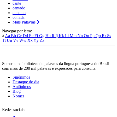
cante
cantado
cimento
comida
Mais Palavras
Navegar por letra:
#
Aa
Bb
Cc
Dd
Ee
Ff
Gg
Hh
Ii
Jj
Kk
Ll
Mm
Nn
Oo
Pp
Qq
Rr
Ss
Tt
Uu
Vv
Ww
Xx
Yy
Zz
Somos uma biblioteca de palavras da língua portuguesa do Brasil
com mais de 200 mil palavras e expressões para consulta.
Sinônimos
Destaque do dia
Antônimos
Blog
Nomes
Redes sociais: