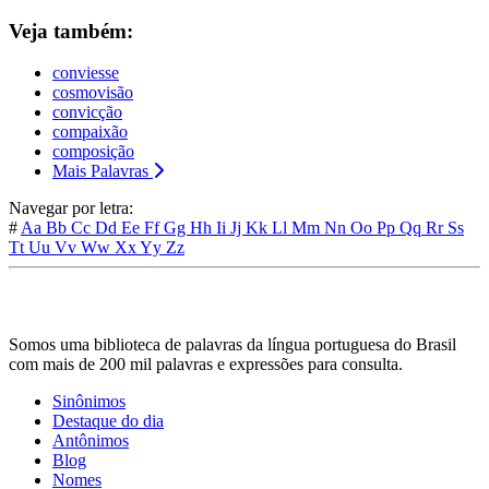
Veja também:
conviesse
cosmovisão
convicção
compaixão
composição
Mais Palavras
Navegar por letra:
#
Aa
Bb
Cc
Dd
Ee
Ff
Gg
Hh
Ii
Jj
Kk
Ll
Mm
Nn
Oo
Pp
Qq
Rr
Ss
Tt
Uu
Vv
Ww
Xx
Yy
Zz
Somos uma biblioteca de palavras da língua portuguesa do Brasil
com mais de 200 mil palavras e expressões para consulta.
Sinônimos
Destaque do dia
Antônimos
Blog
Nomes