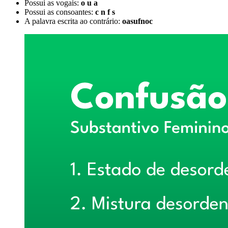
Possui as vogais:
o u a
Possui as consoantes:
c n f s
A palavra escrita ao contrário:
oasufnoc