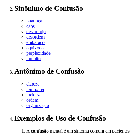
Sinônimo
de
Confusão
bagunça
caos
desarranjo
desordem
embaraço
equívoco
perplexidade
tumulto
Antônimo
de
Confusão
clareza
harmonia
lucidez
ordem
organização
Exemplos de Uso
de Confusão
A
confusão
mental é um sintoma comum em pacientes