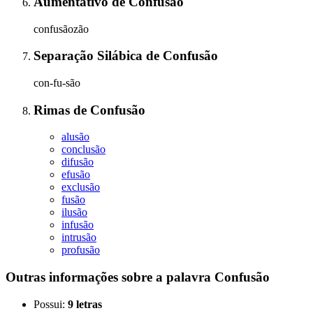
Aumentativo
de
Confusão
confusãozão
Separação Silábica
de
Confusão
con-fu-são
Rimas
de
Confusão
alusão
conclusão
difusão
efusão
exclusão
fusão
ilusão
infusão
intrusão
profusão
Outras informações sobre
a palavra
Confusão
Possui:
9 letras