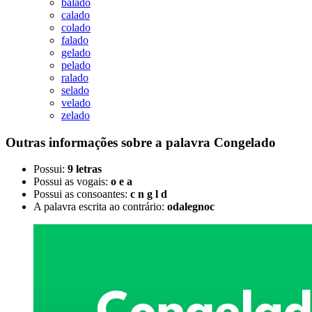
balado
calado
colado
falado
gelado
pelado
ralado
selado
velado
zelado
Outras informações sobre
a palavra
Congelado
Possui:
9 letras
Possui as vogais:
o e a
Possui as consoantes:
c n g l d
A palavra escrita ao contrário:
odalegnoc