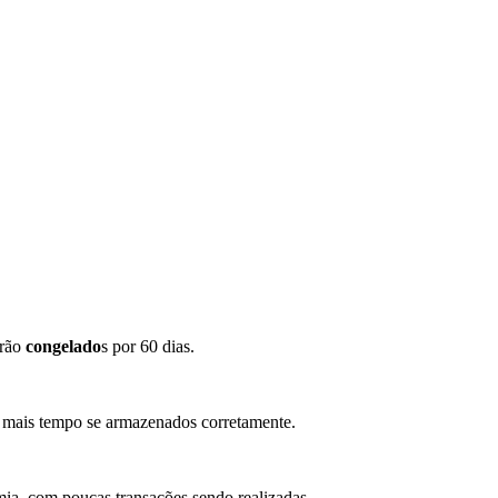
arão
congelado
s por 60 dias.
r mais tempo se armazenados corretamente.
ia, com poucas transações sendo realizadas.