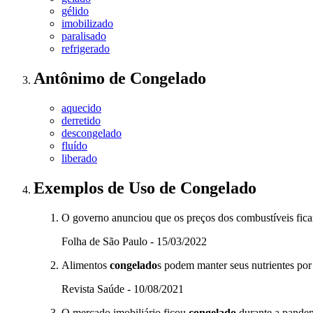
gélido
imobilizado
paralisado
refrigerado
Antônimo
de
Congelado
aquecido
derretido
descongelado
fluído
liberado
Exemplos de Uso
de Congelado
O governo anunciou que os preços dos combustíveis fic
Folha de São Paulo - 15/03/2022
Alimentos
congelado
s podem manter seus nutrientes po
Revista Saúde - 10/08/2021
O mercado imobiliário ficou
congelado
durante a pandem