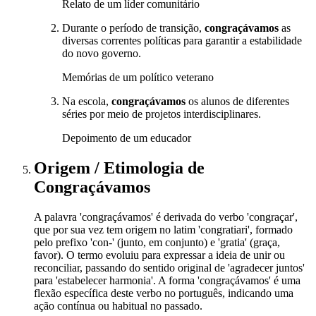
Relato de um líder comunitário
Durante o período de transição,
congraçávamos
as
diversas correntes políticas para garantir a estabilidade
do novo governo.
Memórias de um político veterano
Na escola,
congraçávamos
os alunos de diferentes
séries por meio de projetos interdisciplinares.
Depoimento de um educador
Origem / Etimologia
de
Congraçávamos
A palavra 'congraçávamos' é derivada do verbo 'congraçar',
que por sua vez tem origem no latim 'congratiari', formado
pelo prefixo 'con-' (junto, em conjunto) e 'gratia' (graça,
favor). O termo evoluiu para expressar a ideia de unir ou
reconciliar, passando do sentido original de 'agradecer juntos'
para 'estabelecer harmonia'. A forma 'congraçávamos' é uma
flexão específica deste verbo no português, indicando uma
ação contínua ou habitual no passado.