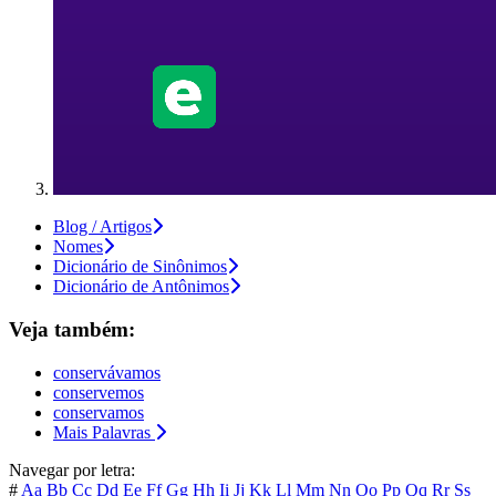
Blog / Artigos
Nomes
Dicionário de Sinônimos
Dicionário de Antônimos
Veja também:
conservávamos
conservemos
conservamos
Mais Palavras
Navegar por letra:
#
Aa
Bb
Cc
Dd
Ee
Ff
Gg
Hh
Ii
Jj
Kk
Ll
Mm
Nn
Oo
Pp
Qq
Rr
Ss