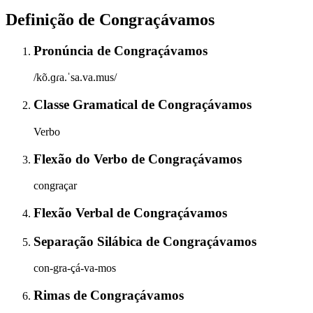
Definição de
Congraçávamos
Pronúncia
de
Congraçávamos
/kõ.ɡɾa.ˈsa.va.mus/
Classe Gramatical
de
Congraçávamos
Verbo
Flexão do Verbo
de
Congraçávamos
congraçar
Flexão Verbal
de
Congraçávamos
Separação Silábica
de
Congraçávamos
con-gra-çá-va-mos
Rimas
de
Congraçávamos