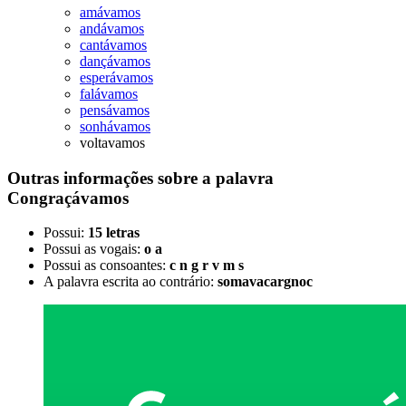
amávamos
andávamos
cantávamos
dançávamos
esperávamos
falávamos
pensávamos
sonhávamos
voltavamos
Outras informações sobre
a palavra
Congraçávamos
Possui:
15 letras
Possui as vogais:
o a
Possui as consoantes:
c n g r v m s
A palavra escrita ao contrário:
somavacargnoc