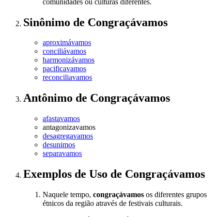
comunidades ou culturas diferentes.
Sinônimo
de
Congraçávamos
aproximávamos
conciliávamos
harmonizávamos
pacificavamos
reconciliavamos
Antônimo
de
Congraçávamos
afastavamos
antagonizavamos
desagregavamos
desunimos
separavamos
Exemplos de Uso
de Congraçávamos
Naquele tempo,
congraçávamos
os diferentes grupos
étnicos da região através de festivais culturais.