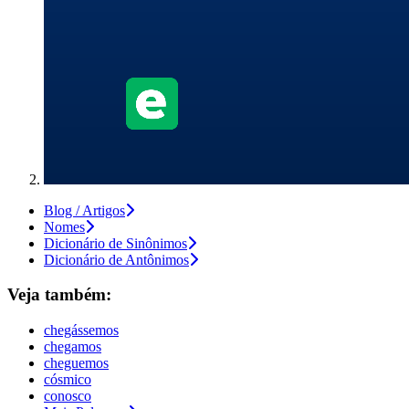
Blog / Artigos
Nomes
Dicionário de Sinônimos
Dicionário de Antônimos
Veja também:
chegássemos
chegamos
cheguemos
cósmico
conosco