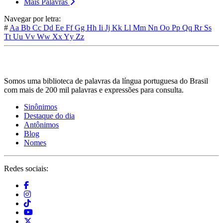
Mais Palavras
Navegar por letra:
#
Aa
Bb
Cc
Dd
Ee
Ff
Gg
Hh
Ii
Jj
Kk
Ll
Mm
Nn
Oo
Pp
Qq
Rr
Ss
Tt
Uu
Vv
Ww
Xx
Yy
Zz
Somos uma biblioteca de palavras da língua portuguesa do Brasil
com mais de 200 mil palavras e expressões para consulta.
Sinônimos
Destaque do dia
Antônimos
Blog
Nomes
Redes sociais: