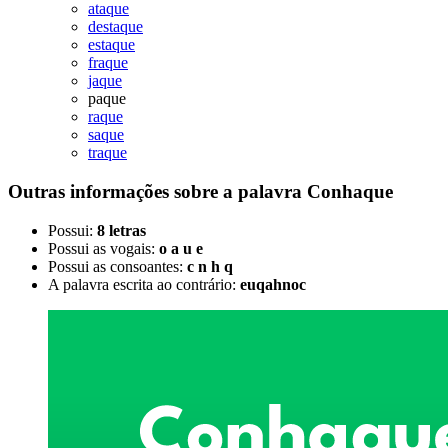
ataque
destaque
estaque
fraque
jaque
paque
raque
saque
traque
Outras informações sobre
a palavra
Conhaque
Possui:
8 letras
Possui as vogais:
o a u e
Possui as consoantes:
c n h q
A palavra escrita ao contrário:
euqahnoc