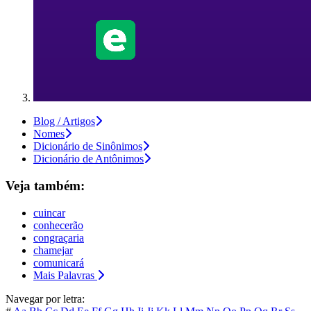
Blog / Artigos
Nomes
Dicionário de Sinônimos
Dicionário de Antônimos
Veja também:
cuincar
conhecerão
congraçaria
chamejar
comunicará
Mais Palavras
Navegar por letra: