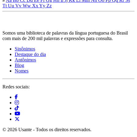
#
Aa
Bb
Cc
Dd
Ee
Ff
Gg
Hh
Ii
Jj
Kk
Ll
Mm
Nn
Oo
Pp
Qq
Rr
Ss
Tt
Uu
Vv
Ww
Xx
Yy
Zz
Somos uma biblioteca de palavras da língua portuguesa do Brasil
com mais de 200 mil palavras e expressões para consulta.
Sinônimos
Destaque do dia
Antônimos
Blog
Nomes
Redes sociais:
© 2026 Usante - Todos os direitos reservados.