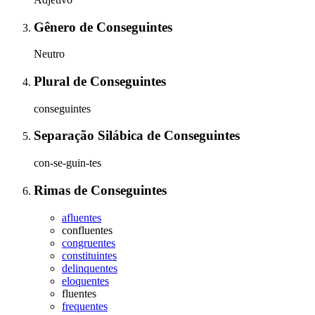
Gênero
de
Conseguintes
Neutro
Plural
de
Conseguintes
conseguintes
Separação Silábica
de
Conseguintes
con-se-guin-tes
Rimas
de
Conseguintes
afluentes
confluentes
congruentes
constituintes
delinquentes
eloquentes
fluentes
frequentes