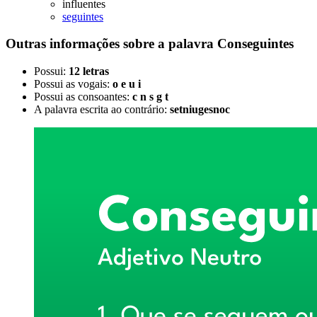
influentes
seguintes
Outras informações sobre
a palavra
Conseguintes
Possui:
12 letras
Possui as vogais:
o e u i
Possui as consoantes:
c n s g t
A palavra escrita ao contrário:
setniugesnoc