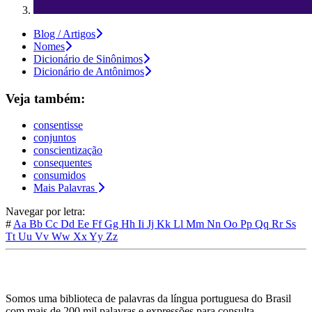
Blog / Artigos
Nomes
Dicionário de Sinônimos
Dicionário de Antônimos
Veja também:
consentisse
conjuntos
conscientização
consequentes
consumidos
Mais Palavras
Navegar por letra:
#
Aa
Bb
Cc
Dd
Ee
Ff
Gg
Hh
Ii
Jj
Kk
Ll
Mm
Nn
Oo
Pp
Qq
Rr
Ss
Tt
Uu
Vv
Ww
Xx
Yy
Zz
Somos uma biblioteca de palavras da língua portuguesa do Brasil
com mais de 200 mil palavras e expressões para consulta.