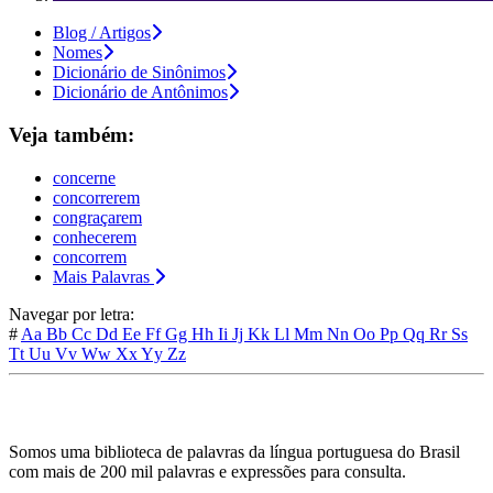
Blog / Artigos
Nomes
Dicionário de Sinônimos
Dicionário de Antônimos
Veja também:
concerne
concorrerem
congraçarem
conhecerem
concorrem
Mais Palavras
Navegar por letra:
#
Aa
Bb
Cc
Dd
Ee
Ff
Gg
Hh
Ii
Jj
Kk
Ll
Mm
Nn
Oo
Pp
Qq
Rr
Ss
Tt
Uu
Vv
Ww
Xx
Yy
Zz
Somos uma biblioteca de palavras da língua portuguesa do Brasil
com mais de 200 mil palavras e expressões para consulta.