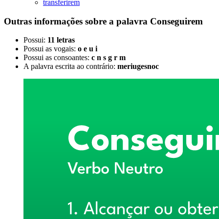
transferirem
Outras informações sobre
a palavra
Conseguirem
Possui:
11 letras
Possui as vogais:
o e u i
Possui as consoantes:
c n s g r m
A palavra escrita ao contrário:
meriugesnoc