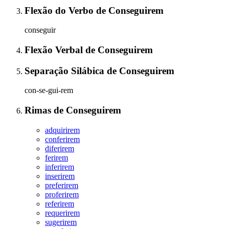
Flexão do Verbo
de
Conseguirem
conseguir
Flexão Verbal
de
Conseguirem
Separação Silábica
de
Conseguirem
con-se-gui-rem
Rimas
de
Conseguirem
adquirirem
conferirem
diferirem
ferirem
inferirem
inserirem
preferirem
proferirem
referirem
requerirem
sugerirem