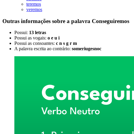
teremos
veremos
Outras informações sobre
a palavra
Conseguiremos
Possui:
13 letras
Possui as vogais:
o e u i
Possui as consoantes:
c n s g r m
A palavra escrita ao contrário:
someriugesnoc