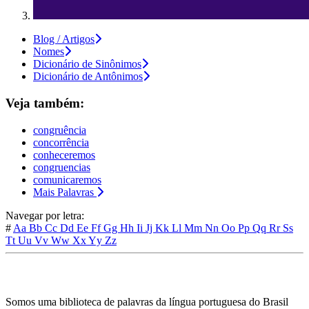
Blog / Artigos
Nomes
Dicionário de Sinônimos
Dicionário de Antônimos
Veja também:
congruência
concorrência
conheceremos
congruencias
comunicaremos
Mais Palavras
Navegar por letra:
#
Aa
Bb
Cc
Dd
Ee
Ff
Gg
Hh
Ii
Jj
Kk
Ll
Mm
Nn
Oo
Pp
Qq
Rr
Ss
Tt
Uu
Vv
Ww
Xx
Yy
Zz
Somos uma biblioteca de palavras da língua portuguesa do Brasil