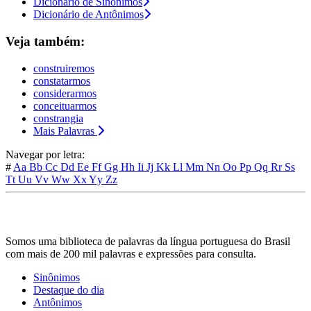
Dicionário de Sinônimos
Dicionário de Antônimos
Veja também:
construiremos
constatarmos
considerarmos
conceituarmos
constrangia
Mais Palavras
Navegar por letra:
#
Aa
Bb
Cc
Dd
Ee
Ff
Gg
Hh
Ii
Jj
Kk
Ll
Mm
Nn
Oo
Pp
Qq
Rr
Ss
Tt
Uu
Vv
Ww
Xx
Yy
Zz
Somos uma biblioteca de palavras da língua portuguesa do Brasil
com mais de 200 mil palavras e expressões para consulta.
Sinônimos
Destaque do dia
Antônimos