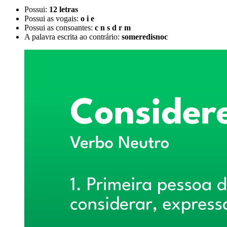
Possui:
12 letras
Possui as vogais:
o i e
Possui as consoantes:
c n s d r m
A palavra escrita ao contrário:
someredisnoc