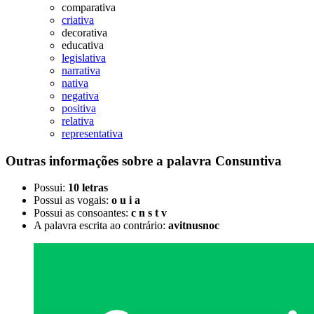
comparativa
criativa
decorativa
educativa
legislativa
narrativa
nativa
negativa
positiva
relativa
representativa
Outras informações sobre
a palavra
Consuntiva
Possui:
10 letras
Possui as vogais:
o u i a
Possui as consoantes:
c n s t v
A palavra escrita ao contrário:
avitnusnoc