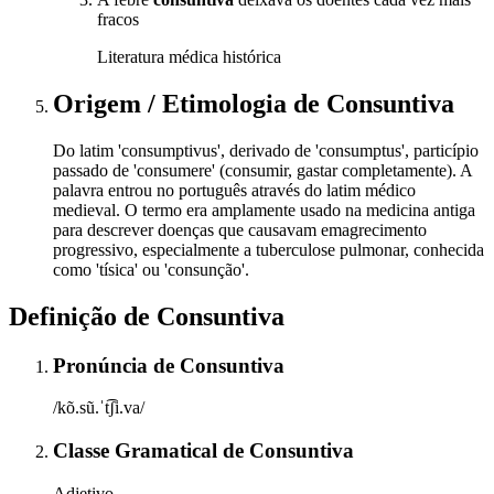
fracos
Literatura médica histórica
Origem / Etimologia
de
Consuntiva
Do latim 'consumptivus', derivado de 'consumptus', particípio
passado de 'consumere' (consumir, gastar completamente). A
palavra entrou no português através do latim médico
medieval. O termo era amplamente usado na medicina antiga
para descrever doenças que causavam emagrecimento
progressivo, especialmente a tuberculose pulmonar, conhecida
como 'tísica' ou 'consunção'.
Definição de
Consuntiva
Pronúncia
de
Consuntiva
/kõ.sũ.ˈt͡ʃi.va/
Classe Gramatical
de
Consuntiva
Adjetivo