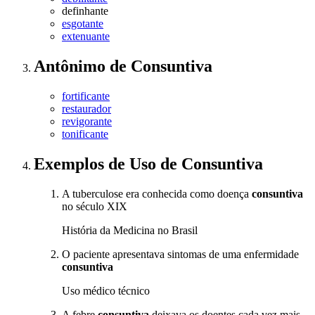
definhante
esgotante
extenuante
Antônimo
de
Consuntiva
fortificante
restaurador
revigorante
tonificante
Exemplos de Uso
de Consuntiva
A tuberculose era conhecida como doença
consuntiva
no século XIX
História da Medicina no Brasil
O paciente apresentava sintomas de uma enfermidade
consuntiva
Uso médico técnico
A febre
consuntiva
deixava os doentes cada vez mais