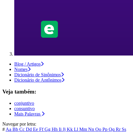
Blog / Artigos
Nomes
Dicionário de Sinônimos
Dicionário de Antônimos
Veja também:
conjuntivo
consuntivo
Mais Palavras
Navegar por letra:
#
Aa
Bb
Cc
Dd
Ee
Ff
Gg
Hh
Ii
Jj
Kk
Ll
Mm
Nn
Oo
Pp
Qq
Rr
Ss