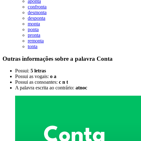
aponta
confronta
desmonta
desponta
monta
ponta
pronta
remonta
tonta
Outras informações sobre
a palavra
Conta
Possui:
5 letras
Possui as vogais:
o a
Possui as consoantes:
c n t
A palavra escrita ao contrário:
atnoc