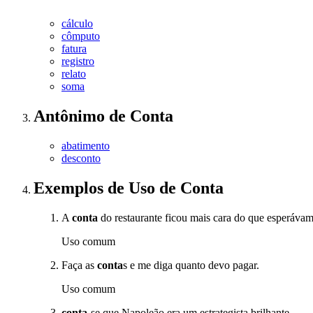
cálculo
cômputo
fatura
registro
relato
soma
Antônimo
de
Conta
abatimento
desconto
Exemplos de Uso
de Conta
A
conta
do restaurante ficou mais cara do que esperávam
Uso comum
Faça as
conta
s e me diga quanto devo pagar.
Uso comum
conta
-se que Napoleão era um estrategista brilhante.