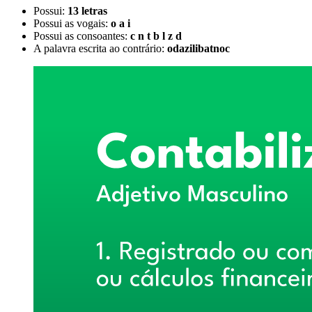
Possui:
13 letras
Possui as vogais:
o a i
Possui as consoantes:
c n t b l z d
A palavra escrita ao contrário:
odazilibatnoc