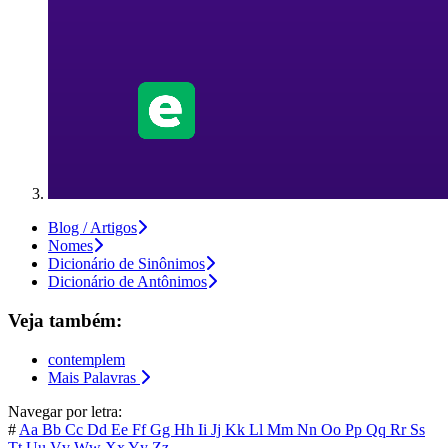
Blog / Artigos
Nomes
Dicionário de Sinônimos
Dicionário de Antônimos
Veja também:
contemplem
Mais Palavras
Navegar por letra:
#
Aa
Bb
Cc
Dd
Ee
Ff
Gg
Hh
Ii
Jj
Kk
Ll
Mm
Nn
Oo
Pp
Qq
Rr
Ss
Tt
Uu
Vv
Ww
Xx
Yy
Zz