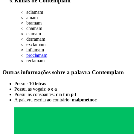
Rimas
de
Contemplam
aclamam
amam
bramam
chamam
clamam
derramam
exclamam
inflamam
proclamam
reclamam
Outras informações sobre
a palavra
Contemplam
Possui:
10 letras
Possui as vogais:
o e a
Possui as consoantes:
c n t m p l
A palavra escrita ao contrário:
malpmetnoc