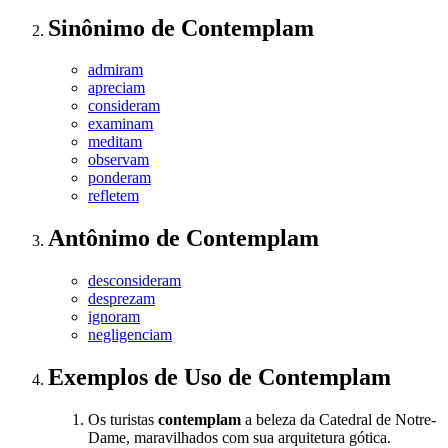
Sinônimo
de
Contemplam
admiram
apreciam
consideram
examinam
meditam
observam
ponderam
refletem
Antônimo
de
Contemplam
desconsideram
desprezam
ignoram
negligenciam
Exemplos de Uso
de Contemplam
Os turistas
contemplam
a beleza da Catedral de Notre-
Dame, maravilhados com sua arquitetura gótica.