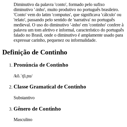
Diminutivo da palavra 'conto', formado pelo sufixo
diminutivo '-inho', muito produtivo no português brasileiro.
'Conto' vem do latim 'computus', que significava 'cálculo' ou
'relato', passando pelo sentido de 'narrativa' no português
medieval. O uso do diminutivo '-inho' em 'continho' confere à
palavra um tom afetivo e informal, característico do português
falado no Brasil, onde o diminutivo é amplamente usado para
expressar carinho, pequenez ou informalidade.
Definição de
Continho
Pronúncia
de
Continho
/kõ.ˈtʃi.ɲu/
Classe Gramatical
de
Continho
Substantivo
Gênero
de
Continho
Masculino