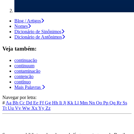
Blog / Artigos
Nomes
Dicionário de Sinônimos
Dicionário de Antônimos
Veja também:
continuação
continuum
contaminação
contenção
contínuo
Mais Palavras
Navegar por letra:
#
Aa
Bb
Cc
Dd
Ee
Ff
Gg
Hh
Ii
Jj
Kk
Ll
Mm
Nn
Oo
Pp
Qq
Rr
Ss
Tt
Uu
Vv
Ww
Xx
Yy
Zz