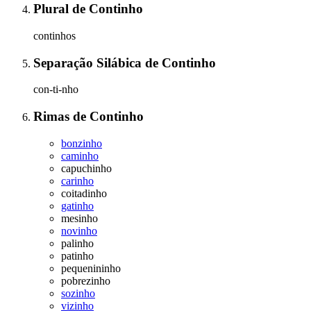
Plural
de
Continho
continhos
Separação Silábica
de
Continho
con-ti-nho
Rimas
de
Continho
bonzinho
caminho
capuchinho
carinho
coitadinho
gatinho
mesinho
novinho
palinho
patinho
pequenininho
pobrezinho
sozinho
vizinho