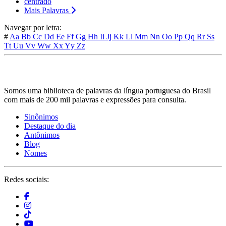
centrado
Mais Palavras
Navegar por letra:
#
Aa
Bb
Cc
Dd
Ee
Ff
Gg
Hh
Ii
Jj
Kk
Ll
Mm
Nn
Oo
Pp
Qq
Rr
Ss
Tt
Uu
Vv
Ww
Xx
Yy
Zz
Somos uma biblioteca de palavras da língua portuguesa do Brasil
com mais de 200 mil palavras e expressões para consulta.
Sinônimos
Destaque do dia
Antônimos
Blog
Nomes
Redes sociais: