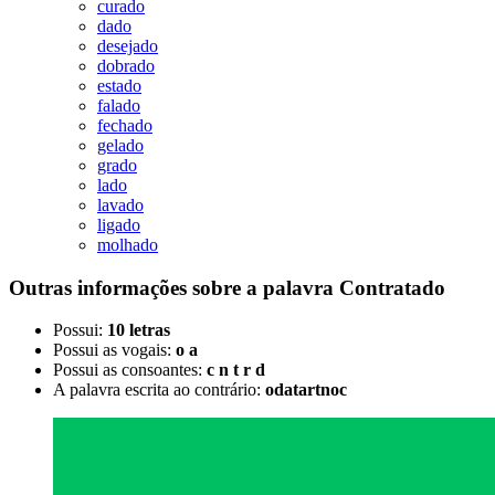
curado
dado
desejado
dobrado
estado
falado
fechado
gelado
grado
lado
lavado
ligado
molhado
Outras informações sobre
a palavra
Contratado
Possui:
10 letras
Possui as vogais:
o a
Possui as consoantes:
c n t r d
A palavra escrita ao contrário:
odatartnoc