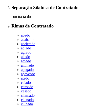
Separação Silábica
de
Contratado
con-tra-ta-do
Rimas
de
Contratado
abado
acabado
acelerado
adiado
agrado
aliado
amado
animado
apagado
aprovado
atado
calado
cansado
casado
chamado
chegado
cuidado