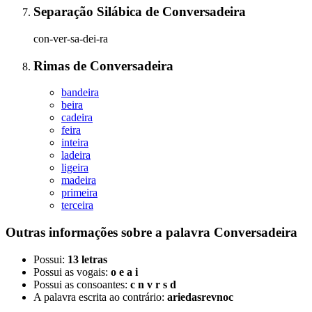
Separação Silábica
de
Conversadeira
con-ver-sa-dei-ra
Rimas
de
Conversadeira
bandeira
beira
cadeira
feira
inteira
ladeira
ligeira
madeira
primeira
terceira
Outras informações sobre
a palavra
Conversadeira
Possui:
13 letras
Possui as vogais:
o e a i
Possui as consoantes:
c n v r s d
A palavra escrita ao contrário:
ariedasrevnoc