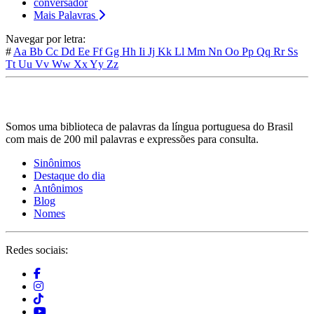
conversador
Mais Palavras
Navegar por letra:
#
Aa
Bb
Cc
Dd
Ee
Ff
Gg
Hh
Ii
Jj
Kk
Ll
Mm
Nn
Oo
Pp
Qq
Rr
Ss
Tt
Uu
Vv
Ww
Xx
Yy
Zz
Somos uma biblioteca de palavras da língua portuguesa do Brasil
com mais de 200 mil palavras e expressões para consulta.
Sinônimos
Destaque do dia
Antônimos
Blog
Nomes
Redes sociais: