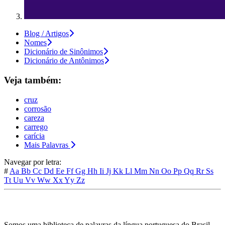
Blog / Artigos
Nomes
Dicionário de Sinônimos
Dicionário de Antônimos
Veja também:
cruz
corrosão
careza
carrego
carícia
Mais Palavras
Navegar por letra:
#
Aa
Bb
Cc
Dd
Ee
Ff
Gg
Hh
Ii
Jj
Kk
Ll
Mm
Nn
Oo
Pp
Qq
Rr
Ss
Tt
Uu
Vv
Ww
Xx
Yy
Zz
Somos uma biblioteca de palavras da língua portuguesa do Brasil