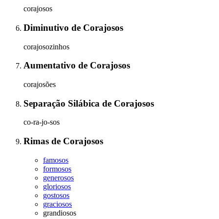
corajosos
Diminutivo
de
Corajosos
corajosozinhos
Aumentativo
de
Corajosos
corajosões
Separação Silábica
de
Corajosos
co-ra-jo-sos
Rimas
de
Corajosos
famosos
formosos
generosos
gloriosos
gostosos
graciosos
grandiosos