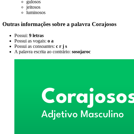
gulosos
jeitosos
luminosos
Outras informações sobre
a palavra
Corajosos
Possui:
9 letras
Possui as vogais:
o a
Possui as consoantes:
c r j s
A palavra escrita ao contrário:
sosojaroc