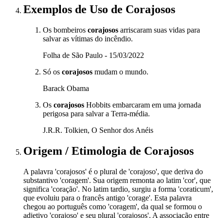
Exemplos de Uso
de Corajosos
Os bombeiros
corajosos
arriscaram suas vidas para
salvar as vítimas do incêndio.
Folha de São Paulo - 15/03/2022
Só os
corajosos
mudam o mundo.
Barack Obama
Os
corajosos
Hobbits embarcaram em uma jornada
perigosa para salvar a Terra-média.
J.R.R. Tolkien, O Senhor dos Anéis
Origem / Etimologia
de
Corajosos
A palavra 'corajosos' é o plural de 'corajoso', que deriva do
substantivo 'coragem'. Sua origem remonta ao latim 'cor', que
significa 'coração'. No latim tardio, surgiu a forma 'coraticum',
que evoluiu para o francês antigo 'corage'. Esta palavra
chegou ao português como 'coragem', da qual se formou o
adjetivo 'corajoso' e seu plural 'corajosos'. A associação entre