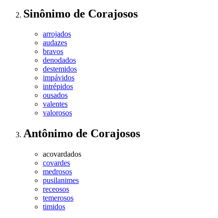
Sinônimo
de
Corajosos
arrojados
audazes
bravos
denodados
destemidos
impávidos
intrépidos
ousados
valentes
valorosos
Antônimo
de
Corajosos
acovardados
covardes
medrosos
pusilanimes
receosos
temerosos
timidos