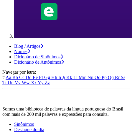
Blog / Artigos
Nomes
Dicionário de Sinônimos
Dicionário de Antônimos
Navegar por letra:
#
Aa
Bb
Cc
Dd
Ee
Ff
Gg
Hh
Ii
Jj
Kk
Ll
Mm
Nn
Oo
Pp
Qq
Rr
Ss
Tt
Uu
Vv
Ww
Xx
Yy
Zz
Somos uma biblioteca de palavras da língua portuguesa do Brasil
com mais de 200 mil palavras e expressões para consulta.
Sinônimos
Destaque do dia