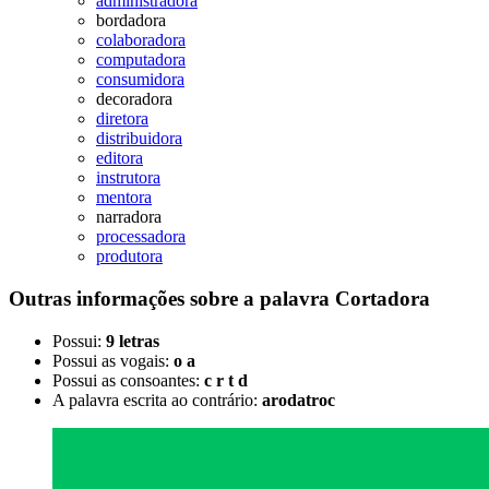
administradora
bordadora
colaboradora
computadora
consumidora
decoradora
diretora
distribuidora
editora
instrutora
mentora
narradora
processadora
produtora
Outras informações sobre
a palavra
Cortadora
Possui:
9 letras
Possui as vogais:
o a
Possui as consoantes:
c r t d
A palavra escrita ao contrário:
arodatroc