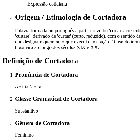
Expressão cotidiana
Origem / Etimologia
de
Cortadora
Palavra formada no português a partir do verbo 'cortar' acresci
'curtare', derivado de 'curtus' (curto, reduzido), com o sentido 
que designam quem ou o que executa uma ação. O uso do termo 
brasileiro ao longo dos séculos XIX e XX.
Definição de
Cortadora
Pronúncia
de
Cortadora
/koʁ.ta.ˈdo.ɾa/
Classe Gramatical
de
Cortadora
Substantivo
Gênero
de
Cortadora
Feminino