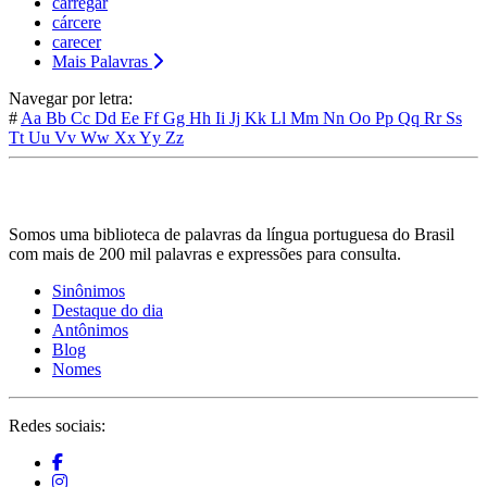
carregar
cárcere
carecer
Mais Palavras
Navegar por letra:
#
Aa
Bb
Cc
Dd
Ee
Ff
Gg
Hh
Ii
Jj
Kk
Ll
Mm
Nn
Oo
Pp
Qq
Rr
Ss
Tt
Uu
Vv
Ww
Xx
Yy
Zz
Somos uma biblioteca de palavras da língua portuguesa do Brasil
com mais de 200 mil palavras e expressões para consulta.
Sinônimos
Destaque do dia
Antônimos
Blog
Nomes
Redes sociais: