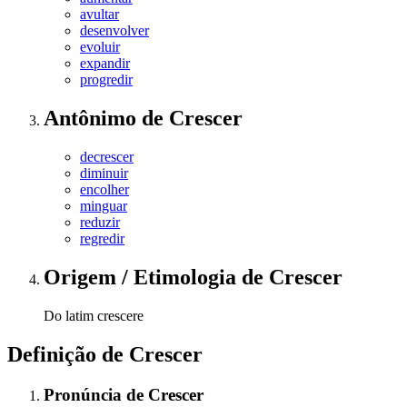
avultar
desenvolver
evoluir
expandir
progredir
Antônimo
de
Crescer
decrescer
diminuir
encolher
minguar
reduzir
regredir
Origem / Etimologia
de
Crescer
Do latim crescere
Definição de
Crescer
Pronúncia
de
Crescer