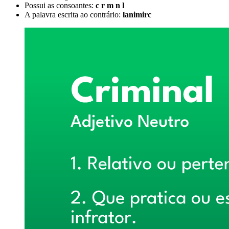
Possui as consoantes:
c r m n l
A palavra escrita ao contrário:
lanimirc