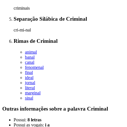
criminais
Separação Silábica
de
Criminal
cri-mi-nal
Rimas
de
Criminal
animal
banal
canal
fenomenal
final
ideal
jornal
literal
marginal
sinal
Outras informações sobre
a palavra
Criminal
Possui:
8 letras
Possui as vogais:
i a