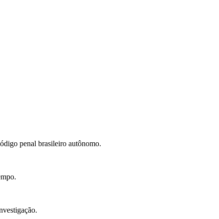
código penal brasileiro autônomo.
empo.
investigação.