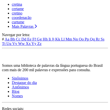
cretina
certame
cretino
coordenação
curtume
Mais Palavras
Navegar por letra:
#
Aa
Bb
Cc
Dd
Ee
Ff
Gg
Hh
Ii
Jj
Kk
Ll
Mm
Nn
Oo
Pp
Qq
Rr
Ss
Tt
Uu
Vv
Ww
Xx
Yy
Zz
Somos uma biblioteca de palavras da língua portuguesa do Brasil
com mais de 200 mil palavras e expressões para consulta.
Sinônimos
Destaque do dia
Antônimos
Blog
Nomes
Redes sociais: