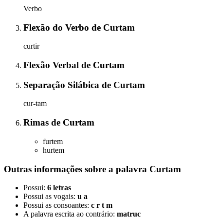
Verbo
Flexão do Verbo
de
Curtam
curtir
Flexão Verbal
de
Curtam
Separação Silábica
de
Curtam
cur-tam
Rimas
de
Curtam
furtem
hurtem
Outras informações sobre
a palavra
Curtam
Possui:
6 letras
Possui as vogais:
u a
Possui as consoantes:
c r t m
A palavra escrita ao contrário:
matruc