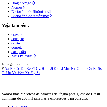
Blog / Artigos
Nomes
Dicionário de Sinônimos
Dicionário de Antônimos
Veja também:
cravado
corrupto
cripta
corpete
carapetão
Mais Palavras
Navegar por letra:
#
Aa
Bb
Cc
Dd
Ee
Ff
Gg
Hh
Ii
Jj
Kk
Ll
Mm
Nn
Oo
Pp
Qq
Rr
Ss
Tt
Uu
Vv
Ww
Xx
Yy
Zz
Somos uma biblioteca de palavras da língua portuguesa do Brasil
com mais de 200 mil palavras e expressões para consulta.
Sinônimos