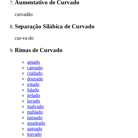
Aumentativo
de
Curvado
curvadão
Separação Silábica
de
Curvado
cur-va-do
Rimas
de
Curvado
amado
cansado
cuidado
dourado
estado
falado
gelado
lavado
malvado
nublado
passado
quadrado
sagrado
travado