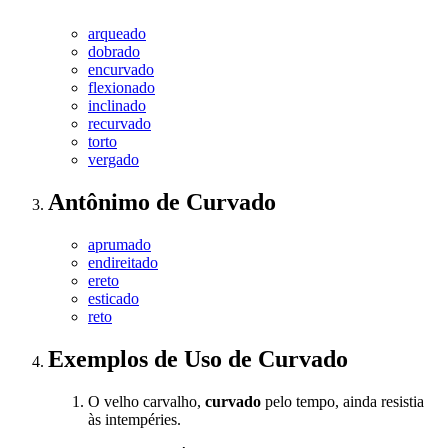
arqueado
dobrado
encurvado
flexionado
inclinado
recurvado
torto
vergado
Antônimo
de
Curvado
aprumado
endireitado
ereto
esticado
reto
Exemplos de Uso
de Curvado
O velho carvalho,
curvado
pelo tempo, ainda resistia
às intempéries.