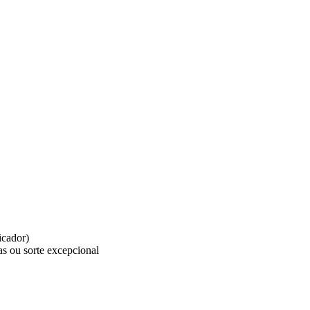
icador)
as ou sorte excepcional