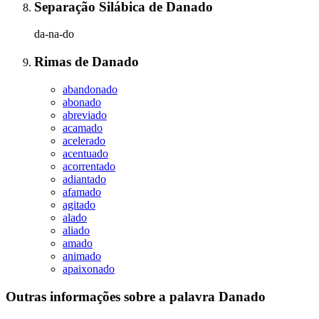
Separação Silábica
de
Danado
da-na-do
Rimas
de
Danado
abandonado
abonado
abreviado
acamado
acelerado
acentuado
acorrentado
adiantado
afamado
agitado
alado
aliado
amado
animado
apaixonado
Outras informações sobre
a palavra
Danado