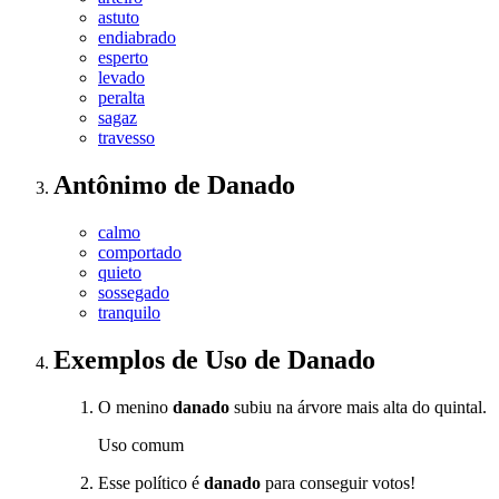
astuto
endiabrado
esperto
levado
peralta
sagaz
travesso
Antônimo
de
Danado
calmo
comportado
quieto
sossegado
tranquilo
Exemplos de Uso
de Danado
O menino
danado
subiu na árvore mais alta do quintal.
Uso comum
Esse político é
danado
para conseguir votos!