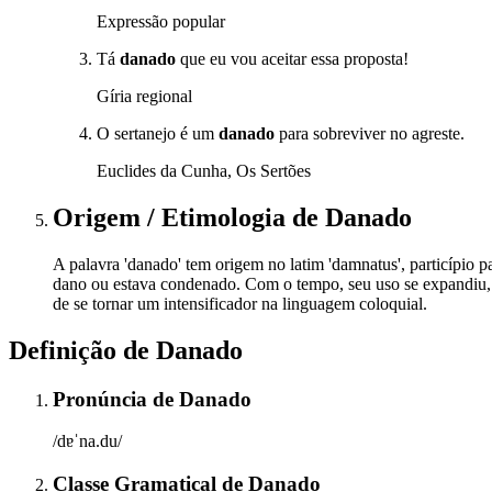
Expressão popular
Tá
danado
que eu vou aceitar essa proposta!
Gíria regional
O sertanejo é um
danado
para sobreviver no agreste.
Euclides da Cunha, Os Sertões
Origem / Etimologia
de
Danado
A palavra 'danado' tem origem no latim 'damnatus', particípio pa
dano ou estava condenado. Com o tempo, seu uso se expandiu, 
de se tornar um intensificador na linguagem coloquial.
Definição de
Danado
Pronúncia
de
Danado
/dɐˈna.du/
Classe Gramatical
de
Danado