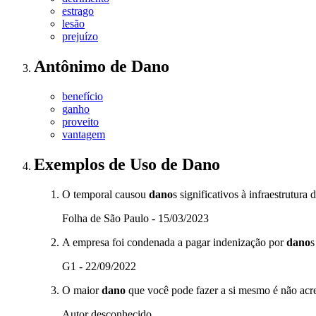
estrago
lesão
prejuízo
Antônimo
de
Dano
benefício
ganho
proveito
vantagem
Exemplos de Uso
de Dano
O temporal causou
dano
s significativos à infraestrutura 
Folha de São Paulo - 15/03/2023
A empresa foi condenada a pagar indenização por
dano
s
G1 - 22/09/2022
O maior
dano
que você pode fazer a si mesmo é não acre
Autor desconhecido