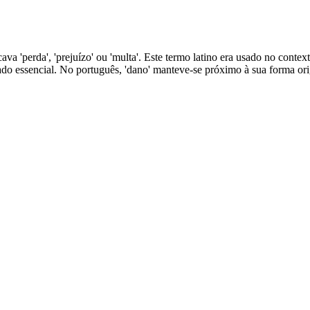
va 'perda', 'prejuízo' ou 'multa'. Este termo latino era usado no contex
do essencial. No português, 'dano' manteve-se próximo à sua forma origi