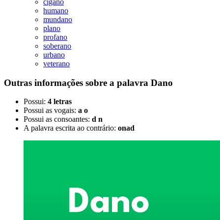
cigano
humano
mundano
plano
profano
soberano
urbano
veterano
Outras informações sobre
a palavra
Dano
Possui:
4 letras
Possui as vogais:
a o
Possui as consoantes:
d n
A palavra escrita ao contrário:
onad