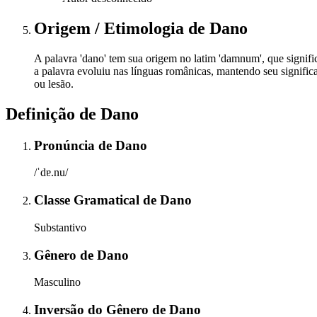
Origem / Etimologia
de
Dano
A palavra 'dano' tem sua origem no latim 'damnum', que significa
a palavra evoluiu nas línguas românicas, mantendo seu significa
ou lesão.
Definição de
Dano
Pronúncia
de
Dano
/ˈdɐ.nu/
Classe Gramatical
de
Dano
Substantivo
Gênero
de
Dano
Masculino
Inversão do Gênero
de
Dano