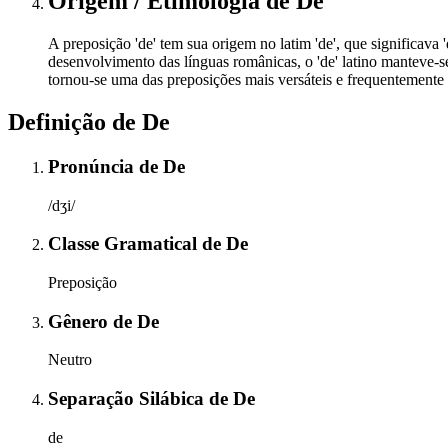
Origem / Etimologia
de
De
A preposição 'de' tem sua origem no latim 'de', que significava '
desenvolvimento das línguas românicas, o 'de' latino manteve-
tornou-se uma das preposições mais versáteis e frequentemente 
Definição de
De
Pronúncia
de
De
/dʒi/
Classe Gramatical
de
De
Preposição
Gênero
de
De
Neutro
Separação Silábica
de
De
de