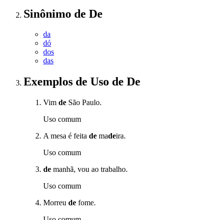
Sinônimo
de
De
da
dó
dos
das
Exemplos de Uso
de De
Vim
de
São Paulo.
Uso comum
A mesa é feita
de
ma
de
ira.
Uso comum
de
manhã, vou ao trabalho.
Uso comum
Morreu
de
fome.
Uso comum