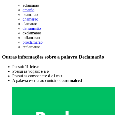
aclamarao
amarão
bramarao
chamarão
clamarao
derramarão
exclamarao
inflamarao
proclamarão
reclamarao
Outras informações sobre
a palavra
Declamarão
Possui:
11 letras
Possui as vogais:
e a o
Possui as consoantes:
d c l m r
A palavra escrita ao contrário:
oaramalced