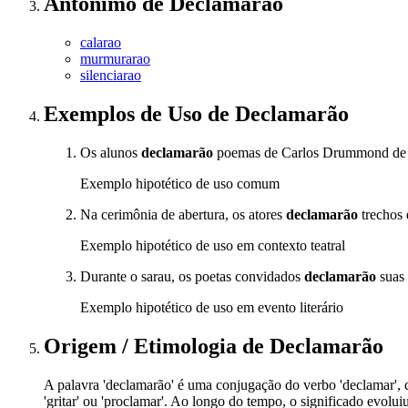
Antônimo
de
Declamarão
calarao
murmurarao
silenciarao
Exemplos de Uso
de Declamarão
Os alunos
declamarão
poemas de Carlos Drummond de An
Exemplo hipotético de uso comum
Na cerimônia de abertura, os atores
declamarão
trechos 
Exemplo hipotético de uso em contexto teatral
Durante o sarau, os poetas convidados
declamarão
suas 
Exemplo hipotético de uso em evento literário
Origem / Etimologia
de
Declamarão
A palavra 'declamarão' é uma conjugação do verbo 'declamar', qu
'gritar' ou 'proclamar'. Ao longo do tempo, o significado evoluiu