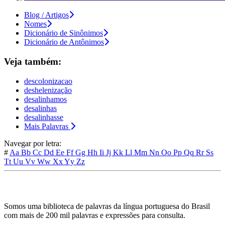
Blog / Artigos
Nomes
Dicionário de Sinônimos
Dicionário de Antônimos
Veja também:
descolonizacao
deshelenização
desalinhamos
desalinhas
desalinhasse
Mais Palavras
Navegar por letra:
#
Aa
Bb
Cc
Dd
Ee
Ff
Gg
Hh
Ii
Jj
Kk
Ll
Mm
Nn
Oo
Pp
Qq
Rr
Ss
Tt
Uu
Vv
Ww
Xx
Yy
Zz
Somos uma biblioteca de palavras da língua portuguesa do Brasil
com mais de 200 mil palavras e expressões para consulta.