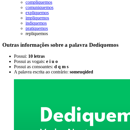
compliquemos
comuniquemos
expliquemos
impliquemos
indiquemos
pratiquemos
repliquemos
Outras informações sobre
a palavra
Dediquemos
Possui:
10 letras
Possui as vogais:
e i u o
Possui as consoantes:
d q m s
A palavra escrita ao contrário:
someuqided