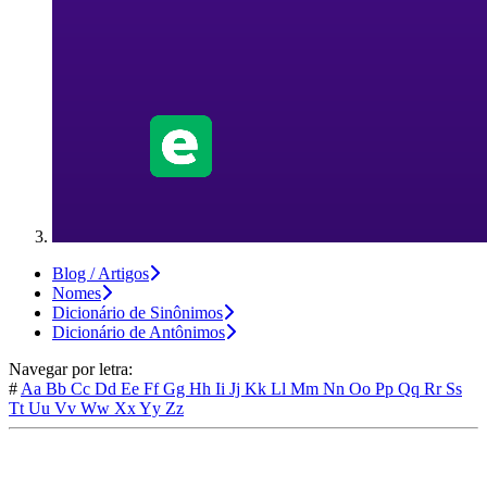
Blog / Artigos
Nomes
Dicionário de Sinônimos
Dicionário de Antônimos
Navegar por letra:
#
Aa
Bb
Cc
Dd
Ee
Ff
Gg
Hh
Ii
Jj
Kk
Ll
Mm
Nn
Oo
Pp
Qq
Rr
Ss
Tt
Uu
Vv
Ww
Xx
Yy
Zz