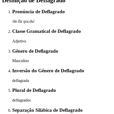
Definição de
Deflagrado
Pronúncia
de
Deflagrado
/de.flaˈɡɾa.du/
Classe Gramatical
de
Deflagrado
Adjetivo
Gênero
de
Deflagrado
Masculino
Inversão do Gênero
de
Deflagrado
deflagrada
Plural
de
Deflagrado
deflagrados
Separação Silábica
de
Deflagrado