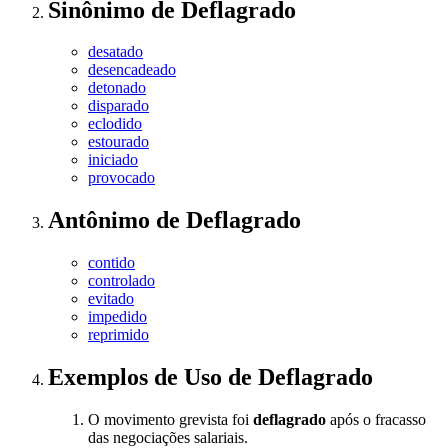
Sinônimo
de
Deflagrado
desatado
desencadeado
detonado
disparado
eclodido
estourado
iniciado
provocado
Antônimo
de
Deflagrado
contido
controlado
evitado
impedido
reprimido
Exemplos de Uso
de Deflagrado
O movimento grevista foi
deflagrado
após o fracasso
das negociações salariais.