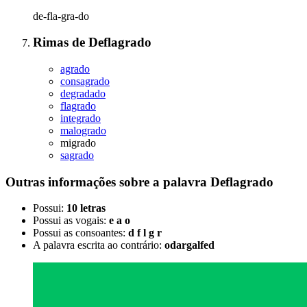
de-fla-gra-do
Rimas
de
Deflagrado
agrado
consagrado
degradado
flagrado
integrado
malogrado
migrado
sagrado
Outras informações sobre
a palavra
Deflagrado
Possui:
10 letras
Possui as vogais:
e a o
Possui as consoantes:
d f l g r
A palavra escrita ao contrário:
odargalfed