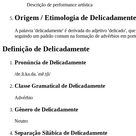
Descrição de performance artística
Origem / Etimologia
de
Delicadament
A palavra 'delicadamente' é derivada do adjetivo 'delicado', que
seguindo um padrão comum na formação de advérbios em portugu
Definição de
Delicadamente
Pronúncia
de
Delicadamente
/de.li.ka.da.ˈmẽ.tʃi/
Classe Gramatical
de
Delicadamente
Advérbio
Gênero
de
Delicadamente
Neutro
Separação Silábica
de
Delicadamente