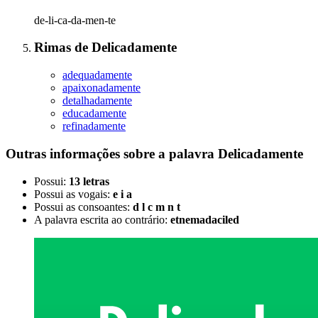
de-li-ca-da-men-te
Rimas
de
Delicadamente
adequadamente
apaixonadamente
detalhadamente
educadamente
refinadamente
Outras informações sobre
a palavra
Delicadamente
Possui:
13 letras
Possui as vogais:
e i a
Possui as consoantes:
d l c m n t
A palavra escrita ao contrário:
etnemadaciled