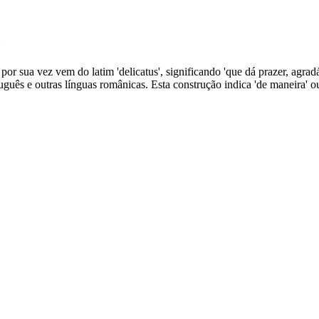
e
 por sua vez vem do latim 'delicatus', significando 'que dá prazer, agrad
ês e outras línguas românicas. Esta construção indica 'de maneira' o