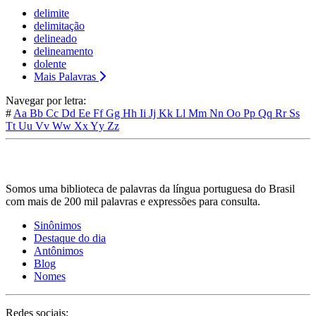
delimite
delimitação
delineado
delineamento
dolente
Mais Palavras
Navegar por letra:
#
Aa
Bb
Cc
Dd
Ee
Ff
Gg
Hh
Ii
Jj
Kk
Ll
Mm
Nn
Oo
Pp
Qq
Rr
Ss
Tt
Uu
Vv
Ww
Xx
Yy
Zz
Somos uma biblioteca de palavras da língua portuguesa do Brasil
com mais de 200 mil palavras e expressões para consulta.
Sinônimos
Destaque do dia
Antônimos
Blog
Nomes
Redes sociais: