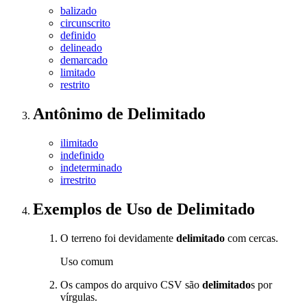
balizado
circunscrito
definido
delineado
demarcado
limitado
restrito
Antônimo
de
Delimitado
ilimitado
indefinido
indeterminado
irrestrito
Exemplos de Uso
de Delimitado
O terreno foi devidamente
delimitado
com cercas.
Uso comum
Os campos do arquivo CSV são
delimitado
s por
vírgulas.