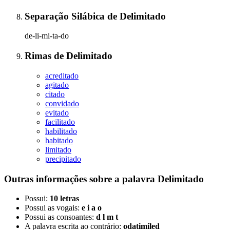
Separação Silábica
de
Delimitado
de-li-mi-ta-do
Rimas
de
Delimitado
acreditado
agitado
citado
convidado
evitado
facilitado
habilitado
habitado
limitado
precipitado
Outras informações sobre
a palavra
Delimitado
Possui:
10 letras
Possui as vogais:
e i a o
Possui as consoantes:
d l m t
A palavra escrita ao contrário:
odatimiled