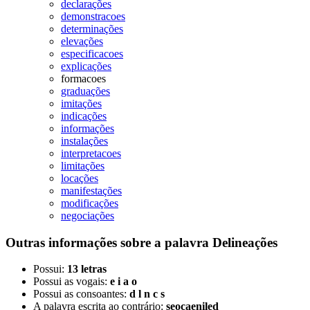
declarações
demonstracoes
determinações
elevações
especificacoes
explicações
formacoes
graduações
imitações
indicações
informações
instalações
interpretacoes
limitações
locações
manifestações
modificações
negociações
Outras informações sobre
a palavra
Delineações
Possui:
13 letras
Possui as vogais:
e i a o
Possui as consoantes:
d l n c s
A palavra escrita ao contrário:
seocaeniled