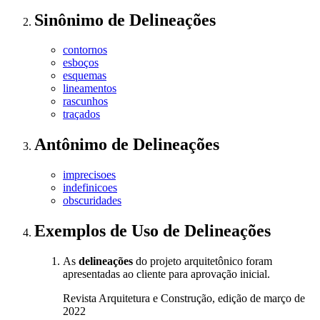
Sinônimo
de
Delineações
contornos
esboços
esquemas
lineamentos
rascunhos
traçados
Antônimo
de
Delineações
imprecisoes
indefinicoes
obscuridades
Exemplos de Uso
de Delineações
As
delineações
do projeto arquitetônico foram
apresentadas ao cliente para aprovação inicial.
Revista Arquitetura e Construção, edição de março de
2022