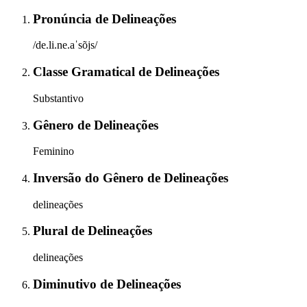
Pronúncia
de
Delineações
/de.li.ne.aˈsõjs/
Classe Gramatical
de
Delineações
Substantivo
Gênero
de
Delineações
Feminino
Inversão do Gênero
de
Delineações
delineações
Plural
de
Delineações
delineações
Diminutivo
de
Delineações