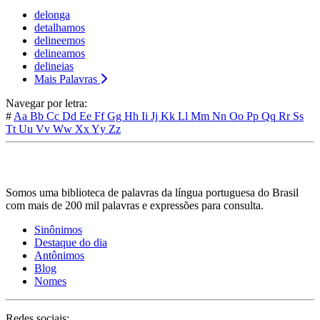
delonga
detalhamos
delineemos
delineamos
delineias
Mais Palavras
Navegar por letra:
#
Aa
Bb
Cc
Dd
Ee
Ff
Gg
Hh
Ii
Jj
Kk
Ll
Mm
Nn
Oo
Pp
Qq
Rr
Ss
Tt
Uu
Vv
Ww
Xx
Yy
Zz
Somos uma biblioteca de palavras da língua portuguesa do Brasil
com mais de 200 mil palavras e expressões para consulta.
Sinônimos
Destaque do dia
Antônimos
Blog
Nomes
Redes sociais: