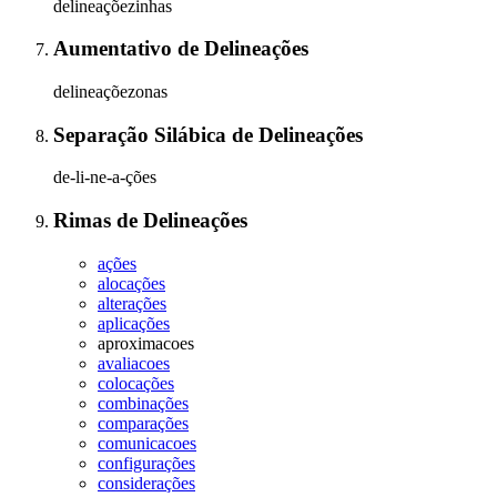
delineaçõezinhas
Aumentativo
de
Delineações
delineaçõezonas
Separação Silábica
de
Delineações
de-li-ne-a-ções
Rimas
de
Delineações
ações
alocações
alterações
aplicações
aproximacoes
avaliacoes
colocações
combinações
comparações
comunicacoes
configurações
considerações