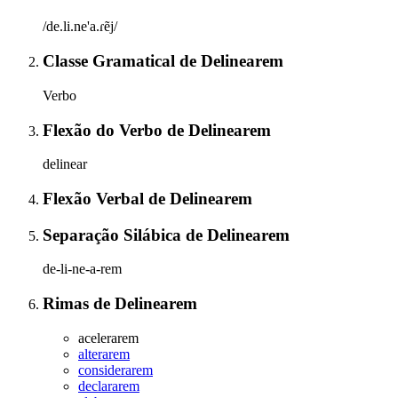
/de.li.ne'a.ɾẽj/
Classe Gramatical
de
Delinearem
Verbo
Flexão do Verbo
de
Delinearem
delinear
Flexão Verbal
de
Delinearem
Separação Silábica
de
Delinearem
de-li-ne-a-rem
Rimas
de
Delinearem
acelerarem
alterarem
considerarem
declararem