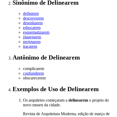
Sinônimo
de
Delinearem
definirem
descreverem
desenharem
esbocarem
esquematizarem
planejarem
projetarem
traçarem
Antônimo
de
Delinearem
complicarem
confundirem
obscurecerem
Exemplos de Uso
de Delinearem
Os arquitetos começaram a
delinearem
o projeto do
novo museu da cidade.
Revista de Arquitetura Moderna, edição de março de