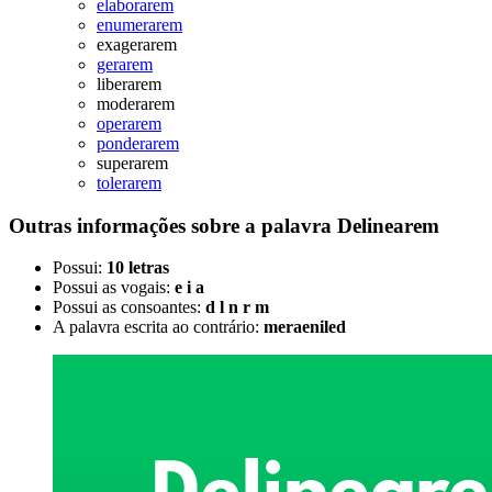
elaborarem
enumerarem
exagerarem
gerarem
liberarem
moderarem
operarem
ponderarem
superarem
tolerarem
Outras informações sobre
a palavra
Delinearem
Possui:
10 letras
Possui as vogais:
e i a
Possui as consoantes:
d l n r m
A palavra escrita ao contrário:
meraeniled