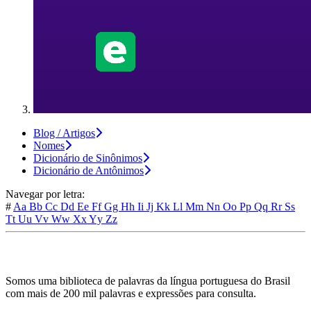
Blog / Artigos
Nomes
Dicionário de Sinônimos
Dicionário de Antônimos
Navegar por letra:
#
Aa
Bb
Cc
Dd
Ee
Ff
Gg
Hh
Ii
Jj
Kk
Ll
Mm
Nn
Oo
Pp
Qq
Rr
Ss
Tt
Uu
Vv
Ww
Xx
Yy
Zz
Somos uma biblioteca de palavras da língua portuguesa do Brasil
com mais de 200 mil palavras e expressões para consulta.