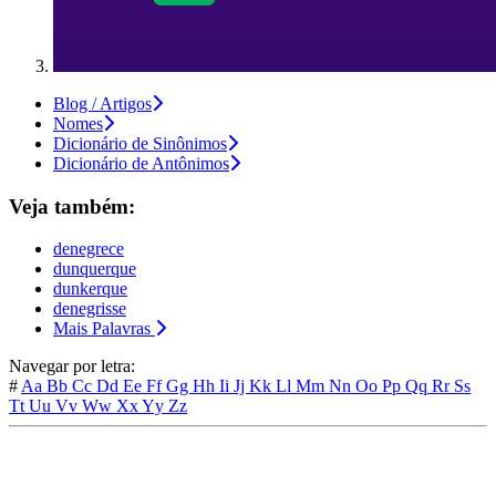
Blog / Artigos
Nomes
Dicionário de Sinônimos
Dicionário de Antônimos
Veja também:
denegrece
dunquerque
dunkerque
denegrisse
Mais Palavras
Navegar por letra:
#
Aa
Bb
Cc
Dd
Ee
Ff
Gg
Hh
Ii
Jj
Kk
Ll
Mm
Nn
Oo
Pp
Qq
Rr
Ss
Tt
Uu
Vv
Ww
Xx
Yy
Zz